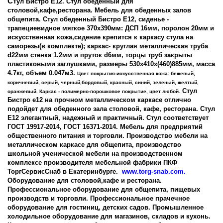
Ст
ул Бистро Е12. Стул обеденный для
столовой,кафе,ресторана. Мебель для обеденных залов
общепита. Стул обеденный Бистро Е12, сиденье -
трапециевидное мягкое 370х390мм: ДСП 16мм, поролон 20мм и
искусственная кожа,сидение крепится к каркасу стула на
саморезы(в комплекте); каркас- круглая металлическая труба
d22мм стенка 1.2мм и пруток d6мм, торцы труб закрыты
пластиковыми заглушками, размеры 530х410х(460)885мм, масса
4.7кг, объем 0.047м3.
Цвет покрытия-искусственная кожа: бежевый,
коричневый, серый, черный,бордовый, красный, синий, зеленый, желтый,
Стул
оранжевый. Каркас - полимерно-порошковое покрытие, цвет любой.
Бистро е12 на прочном металлическом каркасе отлично
подойдет для обеденного зала столовой, кафе, ресторана. Стул
Е12 элегантный, надежный и практичный. Стул соответствует
ГОСТ 19917-2014, ГОСТ 16371-2014. Мебель для предприятий
общественного питания и торговли. Производство мебели на
металлическом каркасе для общепита, производство
школьной ученической мебели на производственном
комплексе производителя мебельной фабрики ПКФ
ТоргСервисСнаб в Екатеринбурге.
www.torg-snab.com.
Оборудование для столовой,кафе и ресторана.
Профессиональное оборудование для общепита, пищевых
производств и торговли. Профессиональное прачечное
оборудование для гостиниц, детских садов. Промышленное
холодильное оборудование для магазинов, складов и кухонь.