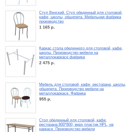
Стул Венский. Стул обеденный для столовой,
кафе, школы, общепита. Мебельная фабрика
производство
1 165
р.
Каркас стола обеденного для столовой, кафе,
школы. Производство мебели на
металлокаркасе фабрика
2 475
р.
Мебель для столовой, кафе, ресторана, школы,
общепита. Производство мебели на
металлокаркасе. Фабрика
955
р.
Стол обеденный для столовой, кафе,
ресторана.800*800, верх пластик HPL, на
каркасе. Производство мебели