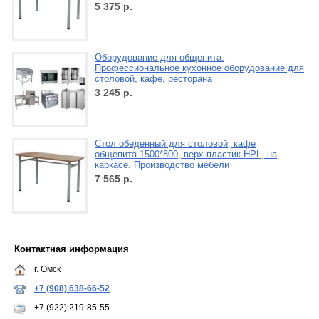
5 375
р.
Оборудование для общепита.
Профессиональное кухонное оборудование для
столовой, кафе, ресторана
3 245
р.
Стол обеденный для столовой, кафе
общепита.1500*800, верх пластик HPL, на
каркасе. Производство мебели
7 565
р.
Контактная информация
г. Омск
+7 (908) 638-66-52
+7 (922) 219-85-55